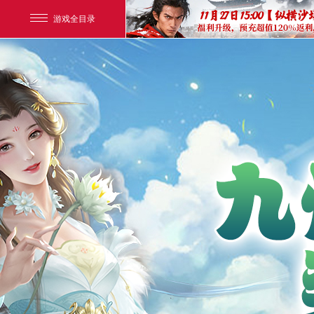
游戏全目录
玄幻游戏
玄天之剑
剑啸九州
猛将OL
【
《勇士ol》预约开启
【西游】神兽版新版
横版格斗动作网游
首款骑战回合制端游