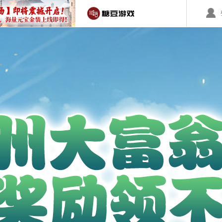
回合制游戏
国战游戏
特色游戏
醉红楼
秦始皇
勇士无双
醉八仙
斗神
西游】神兽版
本
《秦始皇ol》国庆大服
【醉八仙】新派回合制
【北
国战的号角已经打响
八仙过海故事背景
注册账号
客服中心