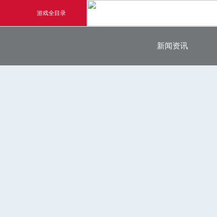
游戏全目录
最新新闻
新闻资讯
玄幻游戏
官方新闻
玄天之剑
游戏公告
游戏活动
剑啸九州
猛将OL
《勇士ol》预约开启
【
横版格斗动作网游
首