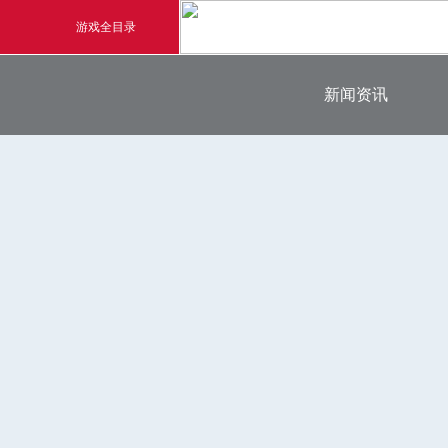
游戏全目录
最新新闻
新闻资讯
玄幻游戏
官方新闻
玄天之剑
游戏公告
游戏活动
剑啸九州
猛将OL
《勇士ol》预约开启
【
横版格斗动作网游
首