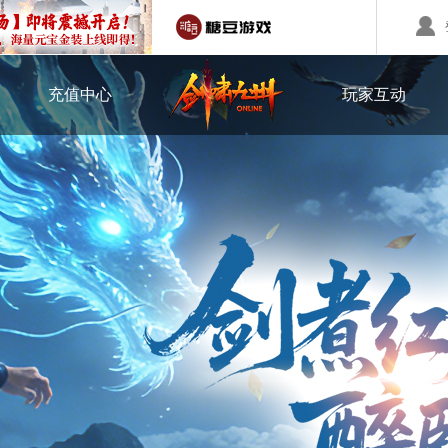
游戏充值
官方论坛
回合制游戏
充值中心
国战游戏
玩家互动
特色游戏
充值帮助
官方微博
醉红楼
秦始皇
勇士无双
礼包兑换
醉八仙
斗神
西游】神兽版
本
《秦始皇ol》国庆大服
【醉八仙】新派回合制
【北
国战的号角已经打响
八仙过海故事背景
注册账号
客服中心