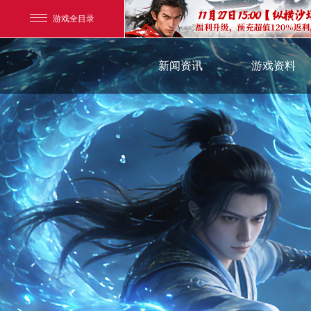
游戏全目录
最新新闻
资料中心
新闻资讯
玄幻游戏
游戏资料
官方新闻
新手指引
玄天之剑
游戏公告
特色活动
游戏活动
剑啸九州
猛将OL
【
《勇士ol》预约开启
【西游】神兽版新版
横版格斗动作网游
首款骑战回合制端游