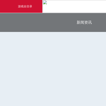
游戏全目录
最新新闻
新闻资讯
玄幻游戏
官方新闻
玄天之剑
游戏公告
游戏活动
剑啸九州
猛将OL
《勇士ol》预约开启
【
横版格斗动作网游
首